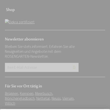
Shop
Newsletter abonnieren
Bleiben Sie stets informiert. Erfahren Sie alle
Neuigkeiten und Angebote mit dem
ROSENGARTEN-Newsletter.
Ihre
E-
Mail-
Für Sie vor Ort tätig in
Adresse:
Brüggen
,
Kempen
,
Meerbusch
,
*
Mönchengladbach
,
Nettetal
,
Neuss
,
Viersen
,
Willich