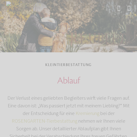
Start
Tierbestattung
Kleintierbestattung
KLEINTIERBESTATTUNG
Ablauf
Der Verlust eines geliebten Begleiters wirft viele Fragen auf.
Eine davon ist: „Was passiert jetzt mit meinem Liebling?“ Mit
der Entscheidung für eine
Kremierung
bei der
ROSENGARTEN-Tierbestattung
nehmen wir Ihnen viele
Sorgen ab. Unser detaillierter Ablaufplan gibt Ihnen
Sicherheit bei der Verabschiedung Ihres treuen Gefährten.