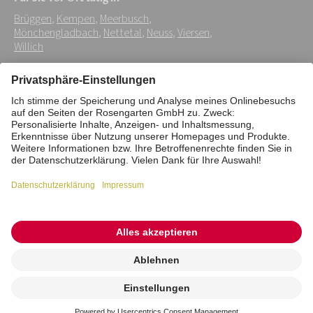
Adresse:
Brüggen
,
Kempen
,
Meerbusch
,
*
Mönchengladbach
,
Nettetal
,
Neuss
,
Viersen
,
Willich
Impressum
Datenschutz
Stiftung
Interne Meldestelle
Zahlungsmittel
Vertrag widerrufen
Barrierefreiheitserklärung
Cookie/Tracking-Einstellungen
© 2026 ROSENGARTEN-Tierbestattung
Kremierung