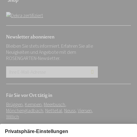
Shop
Newsletter abonnieren
Bleiben Sie stets informiert. Erfahren Sie alle
Neuigkeiten und Angebote mit dem
ROSENGARTEN-Newsletter.
Ihre
E-
Mail-
Für Sie vor Ort tätig in
Adresse:
Brüggen
,
Kempen
,
Meerbusch
,
*
Mönchengladbach
,
Nettetal
,
Neuss
,
Viersen
,
Willich