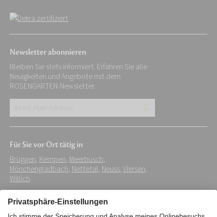
Newsletter abonnieren
Bleiben Sie stets informiert. Erfahren Sie alle
Neuigkeiten und Angebote mit dem
ROSENGARTEN-Newsletter.
Ihre
E-
Mail-
Für Sie vor Ort tätig in
Adresse:
Brüggen
,
Kempen
,
Meerbusch
,
*
Mönchengladbach
,
Nettetal
,
Neuss
,
Viersen
,
Willich
Impressum
Datenschutz
Stiftung