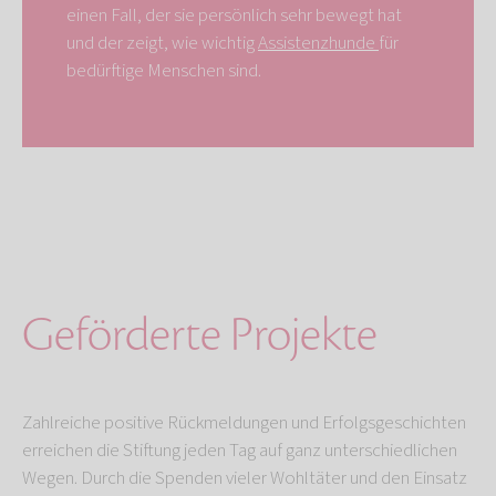
einen Fall, der sie persönlich sehr bewegt hat
und der zeigt, wie wichtig
Assistenzhunde
für
bedürftige Menschen sind.
Geförderte Projekte
Zahlreiche positive Rückmeldungen und Erfolgsgeschichten
erreichen die Stiftung jeden Tag auf ganz unterschiedlichen
Wegen. Durch die Spenden vieler Wohltäter und den Einsatz