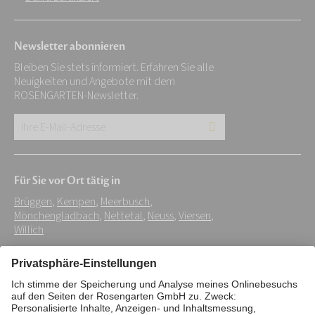
Newsletter abonnieren
Bleiben Sie stets informiert. Erfahren Sie alle
Neuigkeiten und Angebote mit dem
ROSENGARTEN-Newsletter.
Ihre
E-
Mail-
Für Sie vor Ort tätig in
Adresse:
Brüggen
,
Kempen
,
Meerbusch
,
*
Mönchengladbach
,
Nettetal
,
Neuss
,
Viersen
,
Willich
Impressum
Datenschutz
Stiftung
Interne Meldestelle
Zahlungsmittel