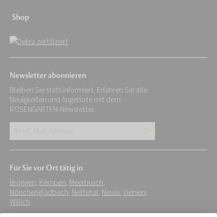
Shop
Newsletter abonnieren
Bleiben Sie stets informiert. Erfahren Sie alle
Neuigkeiten und Angebote mit dem
ROSENGARTEN-Newsletter.
Ihre
E-
Mail-
Für Sie vor Ort tätig in
Adresse:
Brüggen
,
Kempen
,
Meerbusch
,
*
Mönchengladbach
,
Nettetal
,
Neuss
,
Viersen
,
Willich